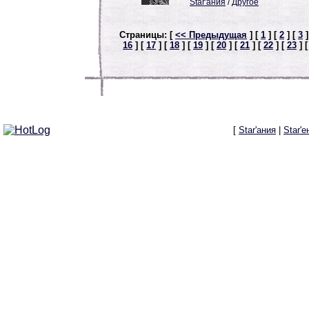
Star'ания
/
Другое
Страницы: [
<< Предыдущая
] [
1
] [
2
] [
3
]
16
] [
17
] [
18
] [
19
] [
20
] [
21
] [
22
] [
23
] 
[
Star'ания
|
Star'е