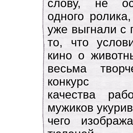
слову, не ос
одного ролика,
уже выгнали с
то, что услов
кино о животн
весьма творч
конкурс по
качества рабо
мужиков укурив
чего изображ