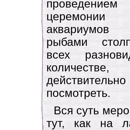
проведение
церемонии 
аквариумов
рыбами стол
всех разнов
количеств
действитель
посмотреть.
Вся суть мер
тут, как на л