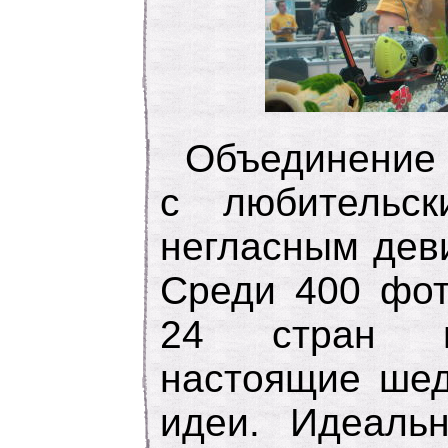
Объединение 
с любительс
негласным дев
Среди 400 фот
24 стран м
настоящие шед
идеи. Идеальн