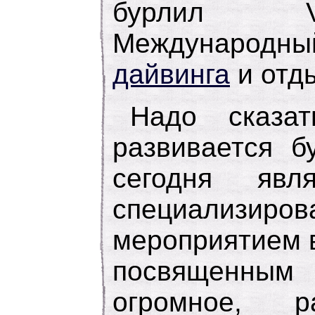
бурлил V
Междунар
дайвинга
и отды
Надо сказат
развивается б
сегодня явл
специализиро
мероприятием 
посвященны
огромное, р