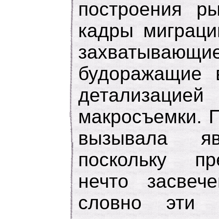
построения ры
кадры миграци
захватывающи
будоражащие 
детализацие
макросъемки. 
вызывала яв
поскольку пр
нечто засвеч
словно эти 