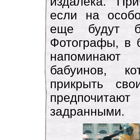
издалека. При
если на особо
еще будут бо
Фотографы, в 
напоминаю
бабуинов, к
прикрыть сво
предпочитают
задранными.