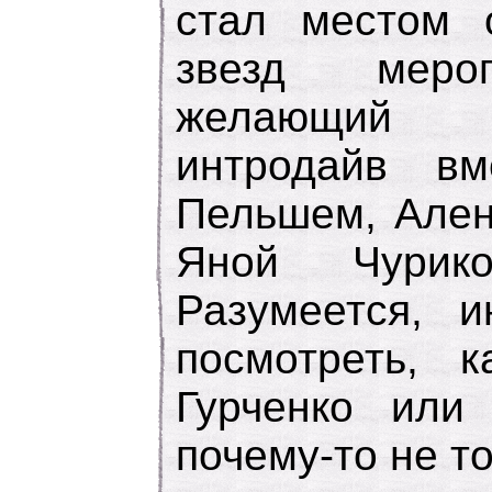
стал местом 
звезд меро
желающий 
интродайв в
Пельшем, Ален
Яной Чурик
Разумеется, 
посмотреть, 
Гурченко или
почему-то не то