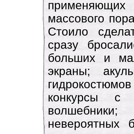
применяющи
массового пор
Стоило сдела
сразу бросали
больших и ма
экраны; акул
гидрокостюмов 
конкурсы с 
волшебники;
невероятных 