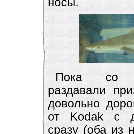
носы.
Пока со 
раздавали при
довольно доро
от Kodak с д
сразу (оба из 