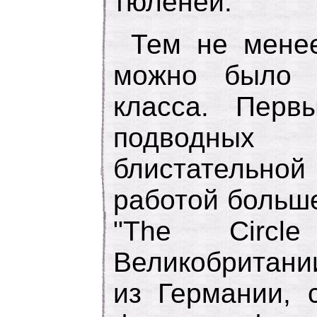
тюленей.
Тем не менее
можно было 
класса. Пер
подводных 
блистательн
работой больш
"The Circl
Великобритании
из Германии, 