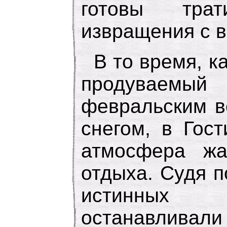
готовы тра
извращения с в
В то время, к
продувае
февральским в
снегом, в Гос
атмосфера жар
отдыха. Судя п
истинных 
останавливали