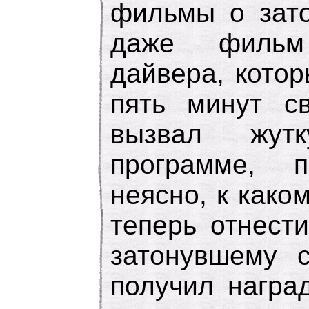
фильмы о зато
даже фильм
дайвера, кото
пять минут с
вызвал жут
программе, 
неясно, к како
теперь отнест
затонувшему с
получил награ