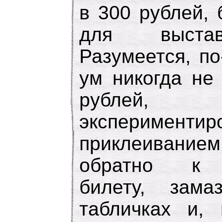
в 300 рублей,
для выстав
Разумеется, п
ум никогда не
рублей
эксперим
приклеиванием
обратно к п
билету, зам
табличках и, 