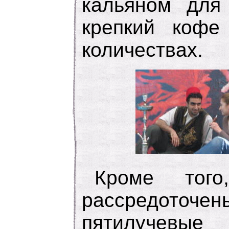
кальяном для
крепкий кофе
количествах.
Кроме тог
рассредоточен
пятилучев