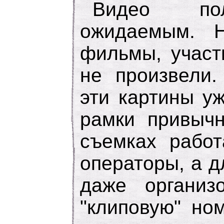
Видео пол
ожидаемым. Н
фильмы, участ
не произвели.
эти картины у
рамки привычн
съемках работ
операторы, а 
даже организ
"клиповую" но