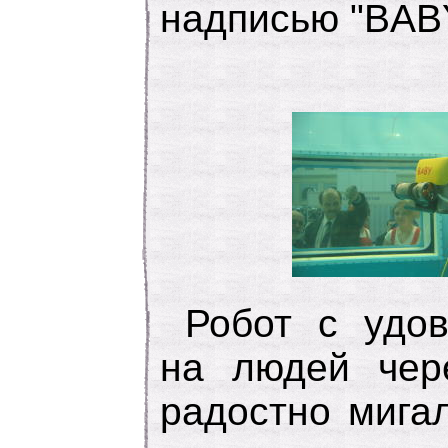
надписью "BABY
Робот с удов
на людей чере
радостно мига