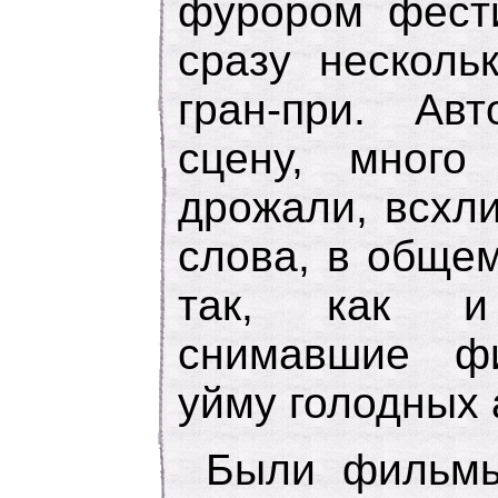
фурором фест
сразу несколь
гран-при. Ав
сцену, много
дрожали, всхл
слова, в обще
так, как и
снимавшие ф
уйму голодных 
Были фильмы