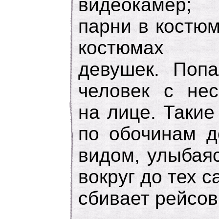
видеокамер; 
парни в костю
костюмах п
девушек. Поп
человек с не
на лице. Таки
по обочинам д
видом, улыбая
вокруг до тех с
сбивает рейсов