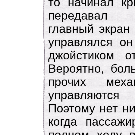
то начинал кр
передавал 
главный экран
управлялся о
джойстиком от
Вероятно, бол
прочих мех
управляются 
Поэтому нет ни
когда пассажи
полном ходу в