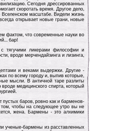
цивилизацию. Сегодня дрессированных
могает скоротать время. Другое дело,
во Вселенском масштабе. Видели жизнь
 всегда открывает новые грани, новые
ем фактом, что современные науки во
... бар!
 с тягучими ликерами философии и
сти, вроде мерчендайзинга и лизинга,
ептами и веками выдержки. Другие -
ах по всему городу и, выпив которые,
йные мысли. В античной таре разлиты
о вроде медицинского спирта, который
рургией.
т пустых баров, ровно как и барменов-
в том, чтобы на следующее утро вы не
ется, жена. Бармены - это алхимики
вили ученые-бармены из расставленных