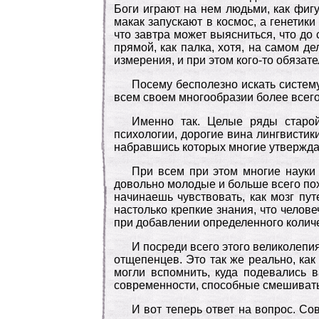
Боги играют на нем людьми, как фиг
макак запускают в космос, а генетик
что завтра может выясниться, что до
прямой, как палка, хотя, на самом д
измерения, и при этом кого-то обязат
Посему бесполезно искать систем
всем своем многообразии более всего
Именно так. Целые ряды старой
психологии, дорогие вина лингвистик
набравшись которых многие утверждаю
При всем при этом многие науки
довольно молодые и больше всего похо
начинаешь чувствовать, как мозг пу
настолько крепкие знания, что челове
при добавлении определенного количе
И посреди всего этого великолепи
отщепенцев. Это так же реально, как
могли вспомнить, куда подевались 
современности, способные смешивать и
И вот теперь ответ на вопрос. Со