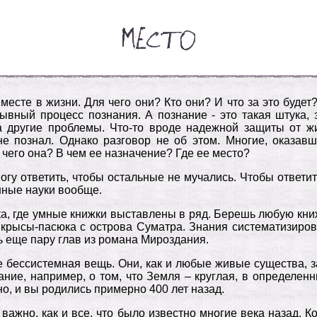
месте в жизни. Для чего они? Кто они? И что за это будет
рывный процесс познания. А познание - это такая штука,
а другие проблемы. Что-то вроде надежной защиты от ж
 не познал. Однако разговор не об этом. Многие, оказав
 чего она? В чем ее назначение? Где ее место?
гу ответить, чтобы остальные не мучались. Чтобы ответит
нные науки вообще.
ка, где умные книжки выставлены в ряд. Берешь любую книжку
 крысы-пасюка с острова Суматра. Знания систематизиро
ть еще пару глав из романа Мироздания.
не бессистемная вещь. Они, как и любые живые существа, 
нание, например, о том, что Земля – круглая, в определе
о, и вы родились примерно 400 лет назад.
 важно, как и все, что было известно многие века назад. Ко