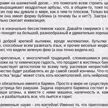
урами на шахматной доске, - это помогало всем строить 
и выращивают квадратные арбузы, что, в общем-то, тоже по
 сих пор мы думали о мире, как о чем-то плоском. Только 
еле она имеет форму бублика (а почему бы и нет?). Завтра
ельно сжигает инквизиция.
у в изначально бессистемном хаосе. Давайте смиримся с т
 походят на большой, разнообразный и удивительно хороший
 доброй крепкой выпивки, вроде математики, бутылки
и, способные всем развязать язык, и прочие веселые жидко
т, что видели зеленую фею (а она точно видела их).
 крепленые, с многолетней традицией, сложившимися рец
жи на ту химическую гадость, что продают в жестяных банк
тешествует автостопом по всему телу, распевая непристо
чество будет разбавлять их до самой своей кончины. Что-т
ства "воды" может стать хоть косметологией, хоть нейрохи
я обязательно имеется бармен. Просто в мире не существуе
 устрица без ракушки. Задача хорошего бармена состоит 
ваши штаны, а вместе с ними машина, наличность и, каж
 разбалтывать все, что льется и горит.
временные науки - это коктейли! Именно то, что пригото