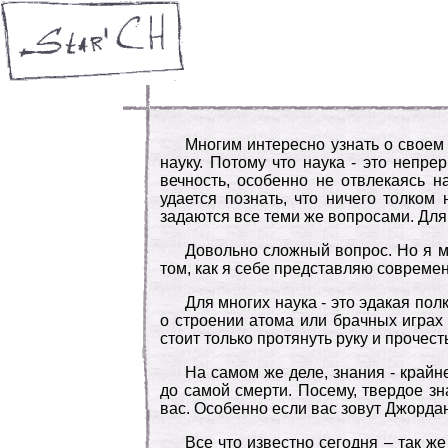
Многим интересно узнать о своем 
науку. Потому что наука - это непре
вечность, особенно не отвлекаясь н
удается познать, что ничего толком
задаются все теми же вопросами. Для
Довольно сложный вопрос. Но я мо
том, как я себе представляю совреме
Для многих наука - это эдакая пол
о строении атома или брачных играх
стоит только протянуть руку и прочес
На самом же деле, знания - край
до самой смерти. Посему, твердое з
вас. Особенно если вас зовут Джордан
Все что известно сегодня – так же